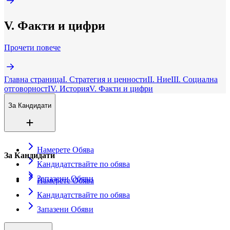
V. Факти и цифри
Прочети повече
Главна страница
I. Стратегия и ценности
II. Ние
III. Социална
отговорност
IV. История
V. Факти и цифри
За Кандидати
Намерете Обява
За Кандидати
Кандидатствайте по обява
Запазени Обяви
Намерете Обява
Кандидатствайте по обява
Запазени Обяви