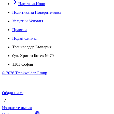
Наръчник
Ново
Политика за Поверителност
Услуги и Условия
Правила
Подай Сигнал
Тренквалдер България
бул. Христо Ботев № 79
1303 София
©
2026
Trenkwalder Group
Обади ни се
 / 
Изпратете имейл