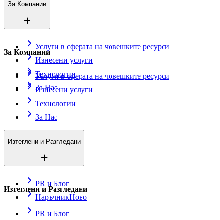
За Компании
Услуги в сферата на човешките ресурси
За Компании
Изнесени услуги
Технологии
Услуги в сферата на човешките ресурси
За Нас
Изнесени услуги
Технологии
За Нас
Изтеглени и Разгледани
PR и Блог
Изтеглени и Разгледани
Наръчник
Ново
PR и Блог