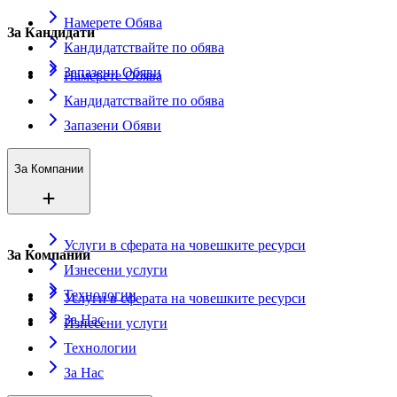
Намерете Обява
За Кандидати
Кандидатствайте по обява
Запазени Обяви
Намерете Обява
Кандидатствайте по обява
Запазени Обяви
За Компании
Услуги в сферата на човешките ресурси
За Компании
Изнесени услуги
Технологии
Услуги в сферата на човешките ресурси
За Нас
Изнесени услуги
Технологии
За Нас