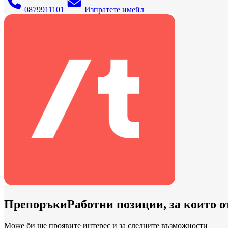
0879911101
Изпратете имейл
Препоръки
Работни позиции, за които 
Може би ще проявите интерес и за следните възможности