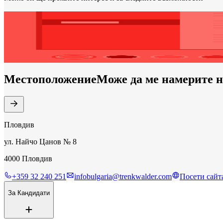
Нуждаете ли се от обновяване?
Посетете нашата страница и си направете
персонализирана авт
Местоположение
Може да ме намерите н
Пловдив
ул. Найчо Цанов № 8
4000 Пловдив
+359 32 240 251
infobulgaria@trenkwalder.com
Посети сайт
За Кандидати