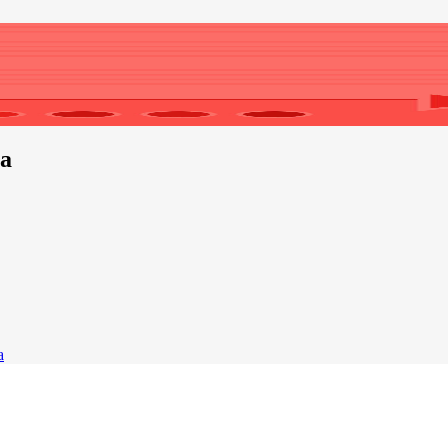
обиография
още днес.
а
а