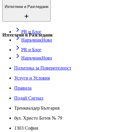
Изтеглени и Разгледани
PR и Блог
Изтеглени и Разгледани
Наръчник
Ново
PR и Блог
Наръчник
Ново
Политика за Поверителност
Услуги и Условия
Правила
Подай Сигнал
Тренквалдер България
бул. Христо Ботев № 79
1303 София